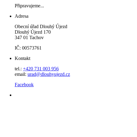
Připravujeme...
Adresa
Obecní úřad Dlouhý Újezd
Dlouhý Újezd 170
347 01 Tachov
IČ: 00573761
Kontakt
tel.:
+420 731 003 956
email:
urad@dlouhyujezd.cz
Facebook