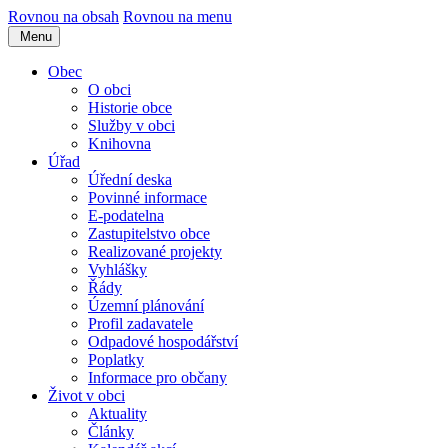
Rovnou na obsah
Rovnou na menu
Menu
Obec
O obci
Historie obce
Služby v obci
Knihovna
Úřad
Úřední deska
Povinné informace
E-podatelna
Zastupitelstvo obce
Realizované projekty
Vyhlášky
Řády
Územní plánování
Profil zadavatele
Odpadové hospodářství
Poplatky
Informace pro občany
Život v obci
Aktuality
Články