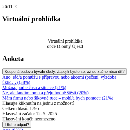
26/11 °C
Virtuální prohlídka
Virtuální prohlídka
obce Dlouhý Újezd
Anketa
Koupená budova bývalé školy. Zapojili byste se, až se začne něco dít?
Ano, rád/a pomůžu s přípravou nebo akcemi (pečení, výzdoba,
úklid…) (38%)
Možná, podle času a situace (21%)
Ne, ale fandím tomu a přeju hodně štěstí (20%)
Mám firmu nebo šikovné ruce – mohl/a bych pomoct: (21%)
Hlasujte kliknutím na jednu z možností
Celkem hlasů: 1795
Hlasování začalo: 12. 5. 2025
Hlasování končí: neomezeno
Třídíte odpad?