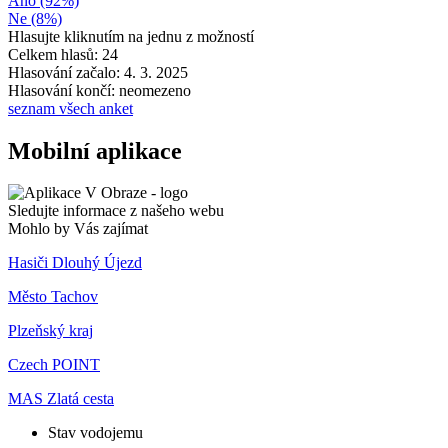
Ano (92%)
Ne (8%)
Hlasujte kliknutím na jednu z možností
Celkem hlasů: 24
Hlasování začalo: 4. 3. 2025
Hlasování končí: neomezeno
seznam všech anket
Mobilní aplikace
Sledujte informace z našeho webu
Mohlo by Vás zajímat
Hasiči Dlouhý Újezd
Město Tachov
Plzeňský kraj
Czech POINT
MAS Zlatá cesta
Stav vodojemu