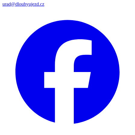
urad@dlouhyujezd.cz