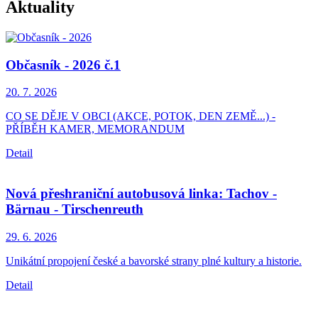
Aktuality
Občasník - 2026 č.1
20. 7.
2026
CO SE DĚJE V OBCI (AKCE, POTOK, DEN ZEMĚ...) -
PŘÍBĚH KAMER, MEMORANDUM
Detail
Nová přeshraniční autobusová linka: Tachov -
Bärnau - Tirschenreuth
29. 6.
2026
Unikátní propojení české a bavorské strany plné kultury a historie.
Detail