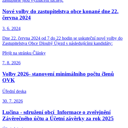
zastupitelé jsou vyznačeni tučněji.
Nové volby do zastupitelstva obce konané dne 22.
června 2024
3. 6.
2024
Dne 22. června 2024 od 7 do 22 hodin se uskuteční nové volby do
Zastupitelstva Obce Dlouhý Újezd s následujícími kandidáty:
Přejít na stránku Články
7. 8.
2026
Volby 2026- stanovení minimálního počtu členů
OVK
Úřední deska
30. 7.
2026
Lučina - sdružení obcí_Informace o zveřejnění
Závěrečného účtu a Účetní závěrky za rok 2025