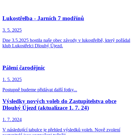
Lukostřelba - Jarních 7 modřínů
3. 5.
2025
Dne 3.5.2025 hostila naše obec závody v lukostřelbě, který pořádal
klub Lukostřelci Dlouhý Újezd.
Pálení čarodějnic
1. 5.
2025
Postupně budeme přidávat další fotky...
Výsledky nových voleb do Zastupitelstva obce
Dlouhý Újezd (aktualizace 1. 7. 24)
1. 7.
2024
V následující tabulce je přehled výsledků voleb. Nově zvolení