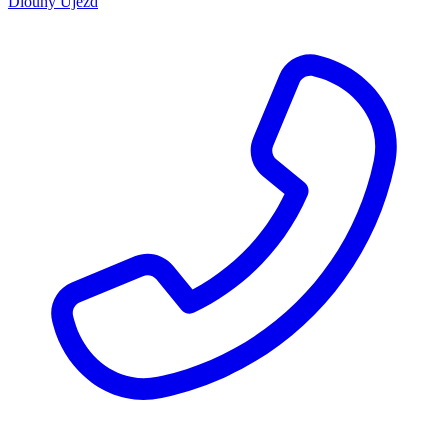
Dlouhý Újezd