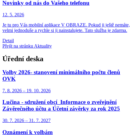
Novinky od nás do Vašeho telefonu
12. 5.
2026
Je tu pro Vás mobilní aplikace V OBRAZE. Pokud ji ještě nemáte,
velmi jednoduše a rychle si ji nainstalujete. Tato služba je zdarma.
Detail
Přejít na stránku Aktuality
Úřední deska
Volby 2026- stanovení minimálního počtu členů
OVK
7. 8.
2026
–
19. 10.
2026
Lučina - sdružení obcí_Informace o zveřejnění
Závěrečného účtu a Účetní závěrky za rok 2025
30. 7.
2026
–
31. 7.
2027
Oznámení k volbám