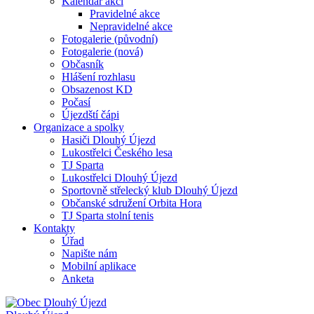
Kalendář akcí
Pravidelné akce
Nepravidelné akce
Fotogalerie (původní)
Fotogalerie (nová)
Občasník
Hlášení rozhlasu
Obsazenost KD
Počasí
Újezdští čápi
Organizace a spolky
Hasiči Dlouhý Újezd
Lukostřelci Českého lesa
TJ Sparta
Lukostřelci Dlouhý Újezd
Sportovně střelecký klub Dlouhý Újezd
Občanské sdružení Orbita Hora
TJ Sparta stolní tenis
Kontakty
Úřad
Napište nám
Mobilní aplikace
Anketa