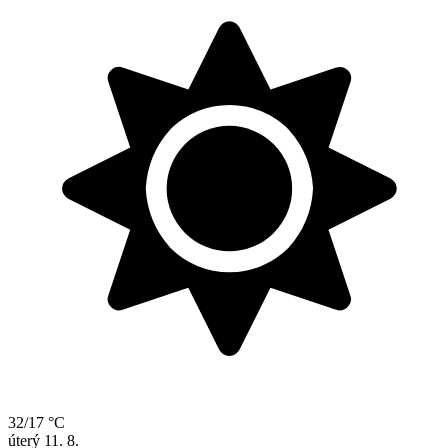
32/17 °C
úterý
11. 8.