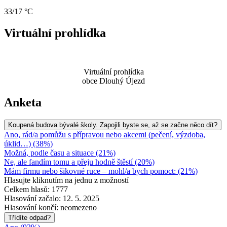
33/17 °C
Virtuální prohlídka
Virtuální prohlídka
obce Dlouhý Újezd
Anketa
Koupená budova bývalé školy. Zapojili byste se, až se začne něco dít?
Ano, rád/a pomůžu s přípravou nebo akcemi (pečení, výzdoba,
úklid…) (38%)
Možná, podle času a situace (21%)
Ne, ale fandím tomu a přeju hodně štěstí (20%)
Mám firmu nebo šikovné ruce – mohl/a bych pomoct: (21%)
Hlasujte kliknutím na jednu z možností
Celkem hlasů: 1777
Hlasování začalo: 12. 5. 2025
Hlasování končí: neomezeno
Třídíte odpad?