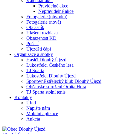
Kalendář akcí
Pravidelné akce
Nepravidelné akce
Fotogalerie (původní)
Fotogalerie (nová)
Občasník
Hlášení rozhlasu
Obsazenost KD
Počasí
Újezdští čápi
Organizace a spolky
Hasiči Dlouhý Újezd
Lukostřelci Českého lesa
TJ Sparta
Lukostřelci Dlouhý Újezd
Sportovně střelecký klub Dlouhý Újezd
Občanské sdružení Orbita Hora
TJ Sparta stolní tenis
Kontakty
Úřad
Napište nám
Mobilní aplikace
Anketa