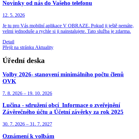
Novinky od nás do Vašeho telefonu
12. 5.
2026
Je tu pro Vás mobilní aplikace V OBRAZE. Pokud ji ještě nemáte,
velmi jednoduše a rychle si ji nainstalujete. Tato služba je zdarma.
Detail
Přejít na stránku Aktuality
Úřední deska
Volby 2026- stanovení minimálního počtu členů
OVK
7. 8.
2026
–
19. 10.
2026
Lučina - sdružení obcí_Informace o zveřejnění
Závěrečného účtu a Účetní závěrky za rok 2025
30. 7.
2026
–
31. 7.
2027
Oznámení k volbám