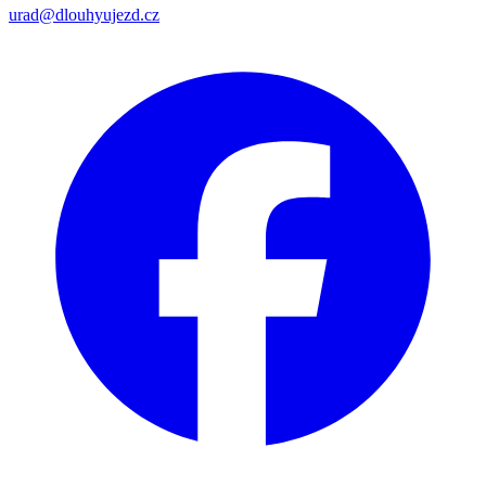
urad@dlouhyujezd.cz