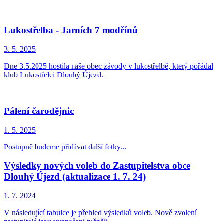
Lukostřelba - Jarních 7 modřínů
3. 5.
2025
Dne 3.5.2025 hostila naše obec závody v lukostřelbě, který pořádal
klub Lukostřelci Dlouhý Újezd.
Pálení čarodějnic
1. 5.
2025
Postupně budeme přidávat další fotky...
Výsledky nových voleb do Zastupitelstva obce
Dlouhý Újezd (aktualizace 1. 7. 24)
1. 7.
2024
V následující tabulce je přehled výsledků voleb. Nově zvolení