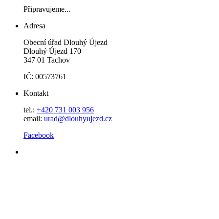
Připravujeme...
Adresa
Obecní úřad Dlouhý Újezd
Dlouhý Újezd 170
347 01 Tachov
IČ: 00573761
Kontakt
tel.:
+420 731 003 956
email:
urad@dlouhyujezd.cz
Facebook