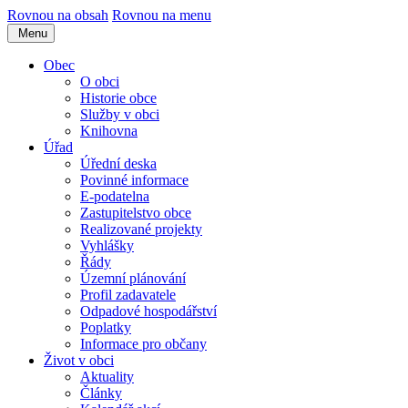
Rovnou na obsah
Rovnou na menu
Menu
Obec
O obci
Historie obce
Služby v obci
Knihovna
Úřad
Úřední deska
Povinné informace
E-podatelna
Zastupitelstvo obce
Realizované projekty
Vyhlášky
Řády
Územní plánování
Profil zadavatele
Odpadové hospodářství
Poplatky
Informace pro občany
Život v obci
Aktuality
Články