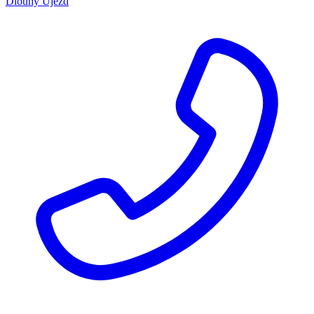
Dlouhý Újezd