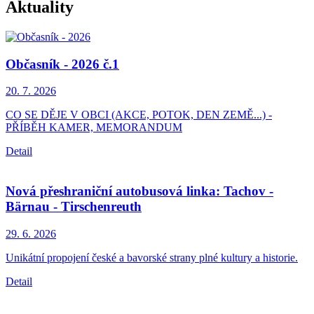
Aktuality
Občasník - 2026 č.1
20. 7.
2026
CO SE DĚJE V OBCI (AKCE, POTOK, DEN ZEMĚ...) -
PŘÍBĚH KAMER, MEMORANDUM
Detail
Nová přeshraniční autobusová linka: Tachov -
Bärnau - Tirschenreuth
29. 6.
2026
Unikátní propojení české a bavorské strany plné kultury a historie.
Detail