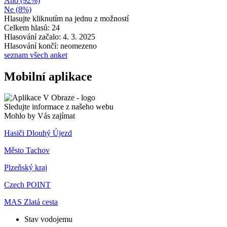
Ano (92%)
Ne (8%)
Hlasujte kliknutím na jednu z možností
Celkem hlasů: 24
Hlasování začalo: 4. 3. 2025
Hlasování končí: neomezeno
seznam všech anket
Mobilní aplikace
Sledujte informace z našeho webu
Mohlo by Vás zajímat
Hasiči Dlouhý Újezd
Město Tachov
Plzeňský kraj
Czech POINT
MAS Zlatá cesta
Stav vodojemu