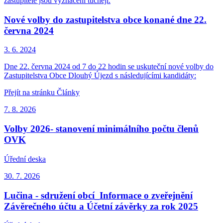
zastupitelé jsou vyznačeni tučněji.
Nové volby do zastupitelstva obce konané dne 22.
června 2024
3. 6.
2024
Dne 22. června 2024 od 7 do 22 hodin se uskuteční nové volby do
Zastupitelstva Obce Dlouhý Újezd s následujícími kandidáty:
Přejít na stránku Články
7. 8.
2026
Volby 2026- stanovení minimálního počtu členů
OVK
Úřední deska
30. 7.
2026
Lučina - sdružení obcí_Informace o zveřejnění
Závěrečného účtu a Účetní závěrky za rok 2025