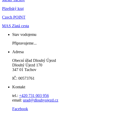
Plzeňský kraj
Czech POINT
MAS Zlatá cesta
Stav vodojemu
Připravujeme...
Adresa
Obecní úřad Dlouhý Újezd
Dlouhý Újezd 170
347 01 Tachov
IČ: 00573761
Kontakt
tel.:
+420 731 003 956
email:
urad@dlouhyujezd.cz
Facebook