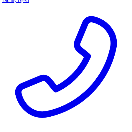
Dlouhý Újezd