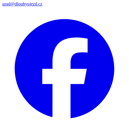
urad@dlouhyujezd.cz