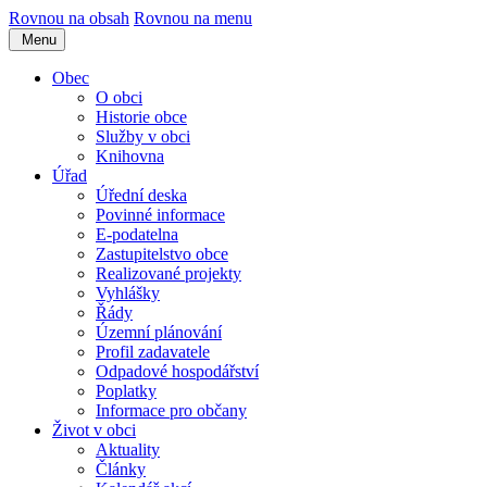
Rovnou na obsah
Rovnou na menu
Menu
Obec
O obci
Historie obce
Služby v obci
Knihovna
Úřad
Úřední deska
Povinné informace
E-podatelna
Zastupitelstvo obce
Realizované projekty
Vyhlášky
Řády
Územní plánování
Profil zadavatele
Odpadové hospodářství
Poplatky
Informace pro občany
Život v obci
Aktuality
Články