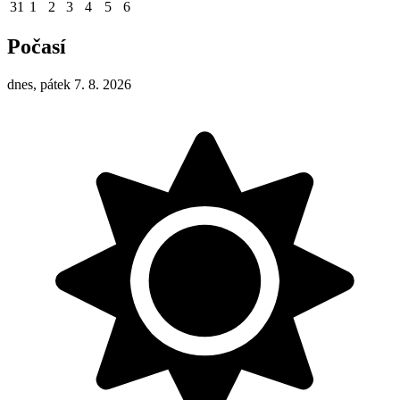
31
1
2
3
4
5
6
Počasí
dnes, pátek 7. 8. 2026