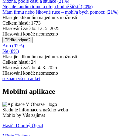
Možná, podle času a situace (21%)
Ne, ale fandím tomu a přeju hodně štěstí (20%)
Mám firmu nebo šikovné ruce – mohl/a bych pomoct: (21%)
Hlasujte kliknutím na jednu z možností
Celkem hlasů: 1773
Hlasování začalo: 12. 5. 2025
Hlasování končí: neomezeno
Třídíte odpad?
Ano (92%)
Ne (8%)
Hlasujte kliknutím na jednu z možností
Celkem hlasů: 24
Hlasování začalo: 4. 3. 2025
Hlasování končí: neomezeno
seznam všech anket
Mobilní aplikace
Sledujte informace z našeho webu
Mohlo by Vás zajímat
Hasiči Dlouhý Újezd
Město Tachov