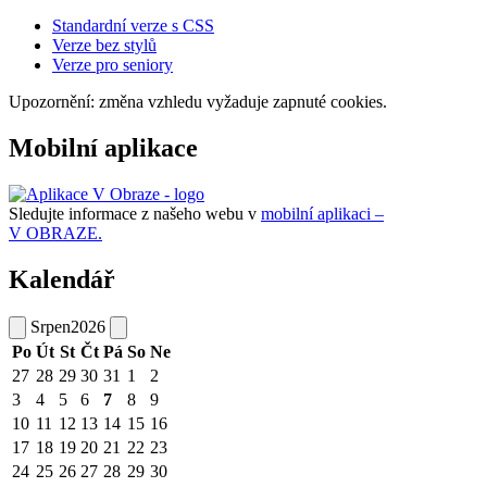
Standardní verze s CSS
Verze bez stylů
Verze pro seniory
Upozornění: změna vzhledu vyžaduje zapnuté cookies.
Mobilní aplikace
Sledujte informace z našeho webu v
mobilní aplikaci –
V OBRAZE.
Kalendář
Srpen
2026
Po
Út
St
Čt
Pá
So
Ne
27
28
29
30
31
1
2
3
4
5
6
7
8
9
10
11
12
13
14
15
16
17
18
19
20
21
22
23
24
25
26
27
28
29
30