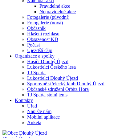
Kalendář akcí
Pravidelné akce
Nepravidelné akce
Fotogalerie (původní)
Fotogalerie (nová)
Občasník
Hlášení rozhlasu
Obsazenost KD
Počasí
Újezdští čápi
Organizace a spolky
Hasiči Dlouhý Újezd
Lukostřelci Českého lesa
TJ Sparta
Lukostřelci Dlouhý Újezd
Sportovně střelecký klub Dlouhý Újezd
Občanské sdružení Orbita Hora
TJ Sparta stolní tenis
Kontakty
Úřad
Napište nám
Mobilní aplikace
Anketa