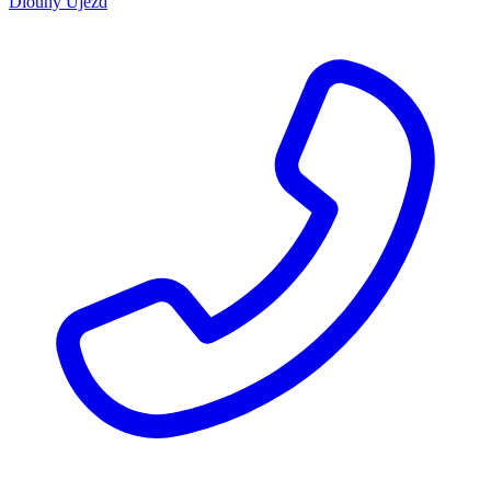
Dlouhý Újezd