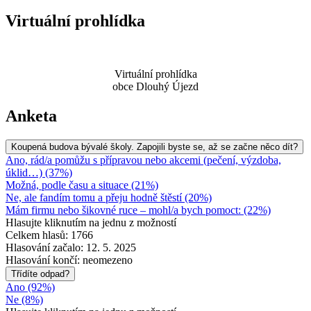
Virtuální prohlídka
Virtuální prohlídka
obce Dlouhý Újezd
Anketa
Koupená budova bývalé školy. Zapojili byste se, až se začne něco dít?
Ano, rád/a pomůžu s přípravou nebo akcemi (pečení, výzdoba,
úklid…) (37%)
Možná, podle času a situace (21%)
Ne, ale fandím tomu a přeju hodně štěstí (20%)
Mám firmu nebo šikovné ruce – mohl/a bych pomoct: (22%)
Hlasujte kliknutím na jednu z možností
Celkem hlasů: 1766
Hlasování začalo: 12. 5. 2025
Hlasování končí: neomezeno
Třídíte odpad?
Ano (92%)
Ne (8%)