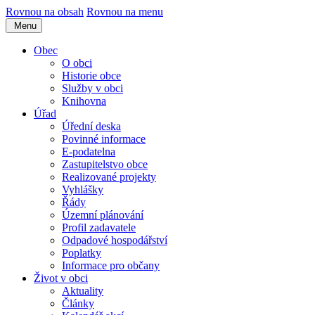
Rovnou na obsah
Rovnou na menu
Menu
Obec
O obci
Historie obce
Služby v obci
Knihovna
Úřad
Úřední deska
Povinné informace
E-podatelna
Zastupitelstvo obce
Realizované projekty
Vyhlášky
Řády
Územní plánování
Profil zadavatele
Odpadové hospodářství
Poplatky
Informace pro občany
Život v obci
Aktuality
Články