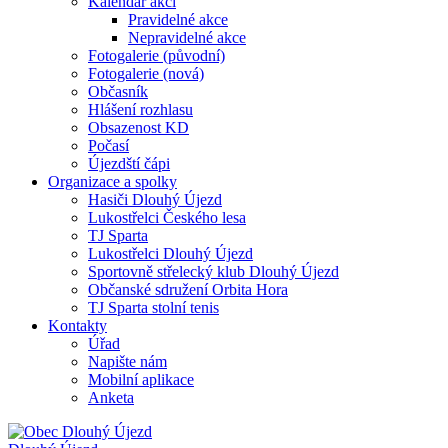
Kalendář akcí
Pravidelné akce
Nepravidelné akce
Fotogalerie (původní)
Fotogalerie (nová)
Občasník
Hlášení rozhlasu
Obsazenost KD
Počasí
Újezdští čápi
Organizace a spolky
Hasiči Dlouhý Újezd
Lukostřelci Českého lesa
TJ Sparta
Lukostřelci Dlouhý Újezd
Sportovně střelecký klub Dlouhý Újezd
Občanské sdružení Orbita Hora
TJ Sparta stolní tenis
Kontakty
Úřad
Napište nám
Mobilní aplikace
Anketa