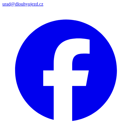
urad@dlouhyujezd.cz