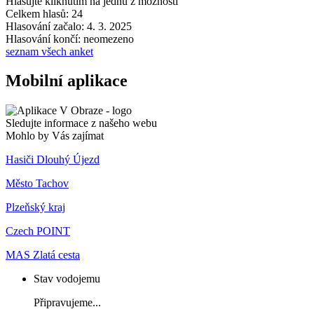
Hlasujte kliknutím na jednu z možností
Celkem hlasů: 24
Hlasování začalo: 4. 3. 2025
Hlasování končí: neomezeno
seznam všech anket
Mobilní aplikace
Sledujte informace z našeho webu
Mohlo by Vás zajímat
Hasiči Dlouhý Újezd
Město Tachov
Plzeňský kraj
Czech POINT
MAS Zlatá cesta
Stav vodojemu
Připravujeme...