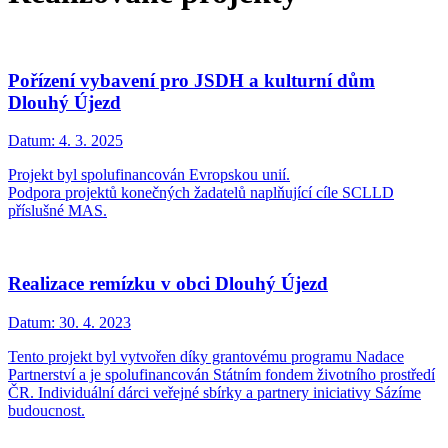
Pořízení vybavení pro JSDH a kulturní dům
Dlouhý Újezd
Datum:
4. 3. 2025
Projekt byl spolufinancován Evropskou unií.
Podpora projektů konečných žadatelů naplňující cíle SCLLD
příslušné MAS.
Realizace remízku v obci Dlouhý Újezd
Datum:
30. 4. 2023
Tento projekt byl vytvořen díky grantovému programu Nadace
Partnerství a je spolufinancován Státním fondem životního prostředí
ČR. Individuální dárci veřejné sbírky a partnery iniciativy Sázíme
budoucnost.