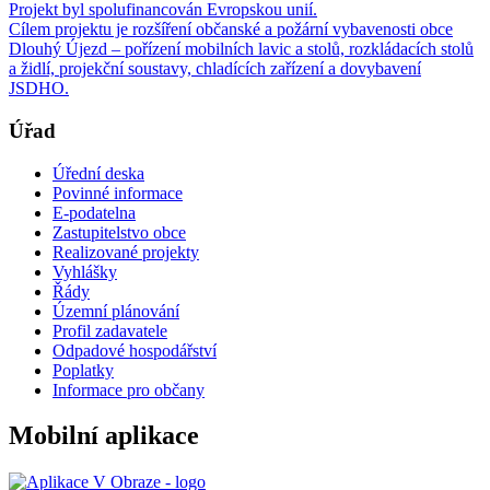
Projekt byl spolufinancován Evropskou unií.
Cílem projektu je rozšíření občanské a požární vybavenosti obce
Dlouhý Újezd – pořízení mobilních lavic a stolů, rozkládacích stolů
a židlí, projekční soustavy, chladících zařízení a dovybavení
JSDHO.
Úřad
Úřední deska
Povinné informace
E-podatelna
Zastupitelstvo obce
Realizované projekty
Vyhlášky
Řády
Územní plánování
Profil zadavatele
Odpadové hospodářství
Poplatky
Informace pro občany
Mobilní aplikace