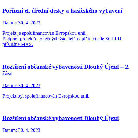
Pořízení el. úřední desky a hasičského vybavení
Datum:
30. 4. 2023
Projekt je spolufinancován Evropskou unií.
Podpora projektů konečných žadatelů naplňující cíle SCLLD
příslušné MAS.
Rozšíření občanské vybavenosti Dlouhý Újezd – 2.
část
Datum:
30. 4. 2023
Projekt byl spolufinancován Evropskou unií.
Rozšíření občanské vybavenosti Dlouhý Újezd
Datum:
30. 4. 2023