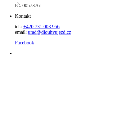
IČ: 00573761
Kontakt
tel.:
+420 731 003 956
email:
urad@dlouhyujezd.cz
Facebook