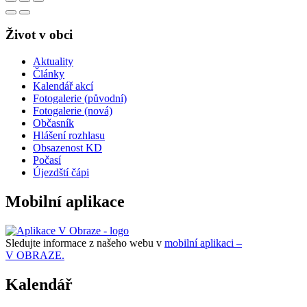
Život v obci
Aktuality
Články
Kalendář akcí
Fotogalerie (původní)
Fotogalerie (nová)
Občasník
Hlášení rozhlasu
Obsazenost KD
Počasí
Újezdští čápi
Mobilní aplikace
Sledujte informace z našeho webu v
mobilní aplikaci –
V OBRAZE.
Kalendář