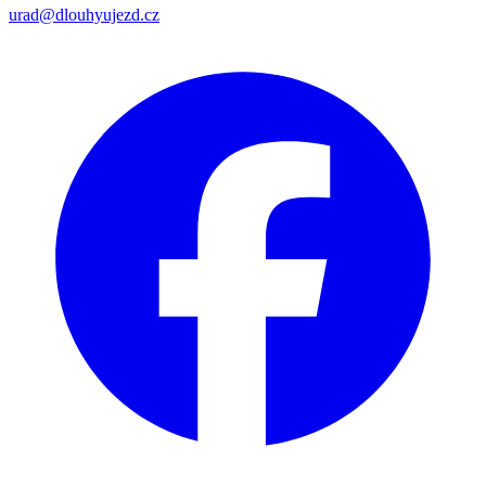
urad@dlouhyujezd.cz