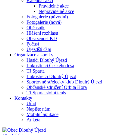
Kalendář akcí
Pravidelné akce
Nepravidelné akce
Fotogalerie (původní)
Fotogalerie (nová)
Občasník
Hlášení rozhlasu
Obsazenost KD
Počasí
Újezdští čápi
Organizace a spolky
Hasiči Dlouhý Újezd
Lukostřelci Českého lesa
TJ Sparta
Lukostřelci Dlouhý Újezd
Sportovně střelecký klub Dlouhý Újezd
Občanské sdružení Orbita Hora
TJ Sparta stolní tenis
Kontakty
Úřad
Napište nám
Mobilní aplikace
Anketa