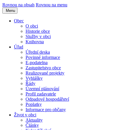
Rovnou na obsah
Rovnou na menu
Menu
Obec
O obci
Historie obce
Služby v obci
Knihovna
Úřad
Úřední deska
Povinné informace
E-podatelna
Zastupitelstvo obce
Realizované projekty
Vyhlášky
Řády
Územní plánování
Profil zadavatele
Odpadové hospodářství
Poplatky
Informace pro občany
Život v obci
Aktuality
Články