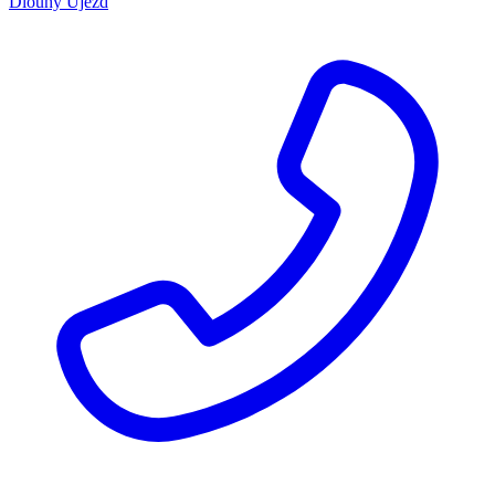
Dlouhý Újezd