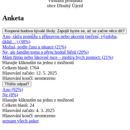
Virtuální prohlídka
obce Dlouhý Újezd
Anketa
Koupená budova bývalé školy. Zapojili byste se, až se začne něco dít?
Ano, rád/a pomůžu s přípravou nebo akcemi (pečení, výzdoba,
úklid…) (38%)
Možná, podle času a situace (21%)
Ne, ale fandím tomu a přeju hodně štěstí (20%)
Mám firmu nebo šikovné ruce – mohl/a bych pomoct: (21%)
Hlasujte kliknutím na jednu z možností
Celkem hlasů: 1764
Hlasování začalo: 12. 5. 2025
Hlasování končí: neomezeno
Třídíte odpad?
Ano (92%)
Ne (8%)
Hlasujte kliknutím na jednu z možností
Celkem hlasů: 24
Hlasování začalo: 4. 3. 2025
Hlasování končí: neomezeno
seznam všech anket