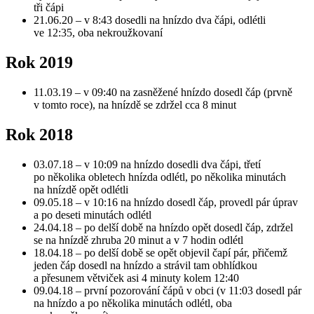
tři čápi
21.06.20 – v 8:43 dosedli na hnízdo dva čápi, odlétli
ve 12:35, oba nekroužkovaní
Rok 2019
11.03.19 – v 09:40 na zasněžené hnízdo dosedl čáp (prvně
v tomto roce), na hnízdě se zdržel cca 8 minut
Rok 2018
03.07.18 – v 10:09 na hnízdo dosedli dva čápi, třetí
po několika obletech hnízda odlétl, po několika minutách
na hnízdě opět odlétli
09.05.18 – v 10:16 na hnízdo dosedl čáp, provedl pár úprav
a po deseti minutách odlétl
24.04.18 – po delší době na hnízdo opět dosedl čáp, zdržel
se na hnízdě zhruba 20 minut a v 7 hodin odlétl
18.04.18 – po delší době se opět objevil čapí pár, přičemž
jeden čáp dosedl na hnízdo a strávil tam obhlídkou
a přesunem větviček asi 4 minuty kolem 12:40
09.04.18 – první pozorování čápů v obci (v 11:03 dosedl pár
na hnízdo a po několika minutách odlétl, oba