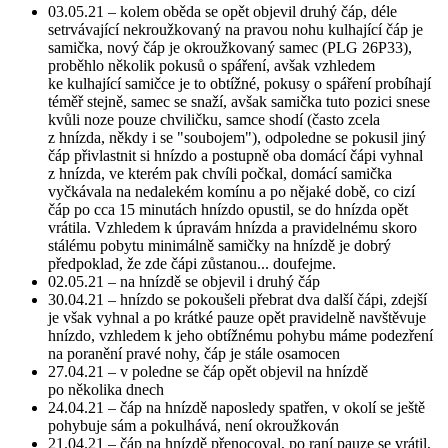
03.05.21 – kolem oběda se opět objevil druhý čáp, déle
setrvávající nekroužkovaný na pravou nohu kulhající čáp je
samička, nový čáp je okroužkovaný samec (PLG 26P33),
proběhlo několik pokusů o spáření, avšak vzhledem
ke kulhající samičce je to obtížné, pokusy o spáření probíhají
téměř stejně, samec se snaží, avšak samička tuto pozici snese
kvůli noze pouze chviličku, samce shodí (často zcela
z hnízda, někdy i se "soubojem"), odpoledne se pokusil jiný
čáp přivlastnit si hnízdo a postupně oba domácí čápi vyhnal
z hnízda, ve kterém pak chvíli počkal, domácí samička
vyčkávala na nedalekém komínu a po nějaké době, co cizí
čáp po cca 15 minutách hnízdo opustil, se do hnízda opět
vrátila. Vzhledem k úpravám hnízda a pravidelnému skoro
stálému pobytu minimálně samičky na hnízdě je dobrý
předpoklad, že zde čápi zůstanou... doufejme.
02.05.21 – na hnízdě se objevil i druhý čáp
30.04.21 – hnízdo se pokoušeli přebrat dva další čápi, zdejší
je však vyhnal a po krátké pauze opět pravidelně navštěvuje
hnízdo, vzhledem k jeho obtížnému pohybu máme podezření
na poranění pravé nohy, čáp je stále osamocen
27.04.21 – v poledne se čáp opět objevil na hnízdě
po několika dnech
24.04.21 – čáp na hnízdě naposledy spatřen, v okolí se ještě
pohybuje sám a pokulhává, není okroužkován
21.04.21 – čáp na hnízdě přenocoval, po raní pauze se vrátil,