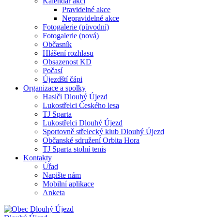
Kalendář akcí
Pravidelné akce
Nepravidelné akce
Fotogalerie (původní)
Fotogalerie (nová)
Občasník
Hlášení rozhlasu
Obsazenost KD
Počasí
Újezdští čápi
Organizace a spolky
Hasiči Dlouhý Újezd
Lukostřelci Českého lesa
TJ Sparta
Lukostřelci Dlouhý Újezd
Sportovně střelecký klub Dlouhý Újezd
Občanské sdružení Orbita Hora
TJ Sparta stolní tenis
Kontakty
Úřad
Napište nám
Mobilní aplikace
Anketa