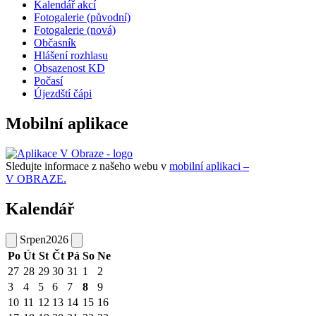
Kalendář akcí
Fotogalerie (původní)
Fotogalerie (nová)
Občasník
Hlášení rozhlasu
Obsazenost KD
Počasí
Újezdští čápi
Mobilní aplikace
Sledujte informace z našeho webu v
mobilní aplikaci –
V OBRAZE.
Kalendář
Srpen
2026
Po
Út
St
Čt
Pá
So
Ne
27
28
29
30
31
1
2
3
4
5
6
7
8
9
10
11
12
13
14
15
16