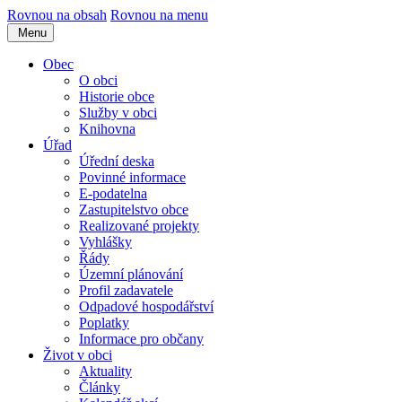
Rovnou na obsah
Rovnou na menu
Menu
Obec
O obci
Historie obce
Služby v obci
Knihovna
Úřad
Úřední deska
Povinné informace
E-podatelna
Zastupitelstvo obce
Realizované projekty
Vyhlášky
Řády
Územní plánování
Profil zadavatele
Odpadové hospodářství
Poplatky
Informace pro občany
Život v obci
Aktuality
Články