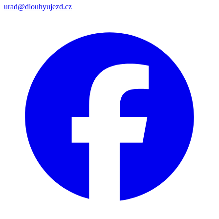
urad@dlouhyujezd.cz