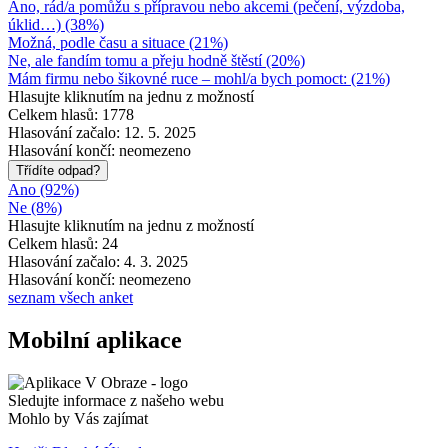
Ano, rád/a pomůžu s přípravou nebo akcemi (pečení, výzdoba,
úklid…) (38%)
Možná, podle času a situace (21%)
Ne, ale fandím tomu a přeju hodně štěstí (20%)
Mám firmu nebo šikovné ruce – mohl/a bych pomoct: (21%)
Hlasujte kliknutím na jednu z možností
Celkem hlasů: 1778
Hlasování začalo: 12. 5. 2025
Hlasování končí: neomezeno
Třídíte odpad?
Ano (92%)
Ne (8%)
Hlasujte kliknutím na jednu z možností
Celkem hlasů: 24
Hlasování začalo: 4. 3. 2025
Hlasování končí: neomezeno
seznam všech anket
Mobilní aplikace
Sledujte informace z našeho webu
Mohlo by Vás zajímat