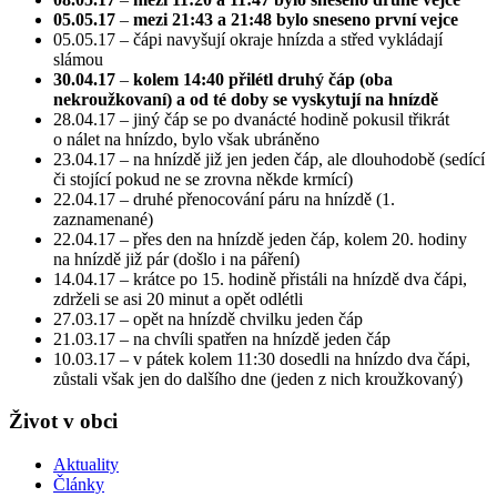
05.05.17
–
mezi 21:43 a 21:48 bylo sneseno první vejce
05.05.17 – čápi navyšují okraje hnízda a střed vykládají
slámou
30.04.17
–
kolem 14:40 přilétl druhý čáp (oba
nekroužkovaní) a od té doby se vyskytují na hnízdě
28.04.17 – jiný čáp se po dvanácté hodině pokusil třikrát
o nálet na hnízdo, bylo však ubráněno
23.04.17 – na hnízdě již jen jeden čáp, ale dlouhodobě (sedící
či stojící pokud ne se zrovna někde krmící)
22.04.17 – druhé přenocování páru na hnízdě (1.
zaznamenané)
22.04.17 – přes den na hnízdě jeden čáp, kolem 20. hodiny
na hnízdě již pár (došlo i na páření)
14.04.17 – krátce po 15. hodině přistáli na hnízdě dva čápi,
zdrželi se asi 20 minut a opět odlétli
27.03.17 – opět na hnízdě chvilku jeden čáp
21.03.17 – na chvíli spatřen na hnízdě jeden čáp
10.03.17 – v pátek kolem 11:30 dosedli na hnízdo dva čápi,
zůstali však jen do dalšího dne (jeden z nich kroužkovaný)
Život v obci
Aktuality
Články