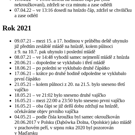
nekroužkovaní), zdrželi se cca minutu a zase odlétli
07.04.22 – ve 13:16 dosedl na hnízdo čáp, zdržel se chviličku
a zase odlétl
Rok 2021
09.07.21 – mezi 15. a 17. hodinou v průběhu deště uhynulo
již předtím zesláblé mládě na hnízdě, kolem půlnoci
z 9. na 10.7. pak uhynulo i poslední mládě
08.07.21 – ve 14:48 vyhodil samec nejmenší mládě z hnízda
20.06.21 – dopoledne se vyklubalo i třetí mládě
18.06.21 – po poledni se vyklubalo druhé čápátko
17.06.21 – krátce po druhé hodině odpoledne se vyklubalo
první čápátko
21.05.21 – kolem půlnoci z 20. na 21.5. bylo sneseno třetí
vajíčko
18.05.21 – ve 21:02 bylo sneseno druhé vajíčko
16.05.21 – mezi 22:00 a 23:50 bylo sneseno prvni vajíčko
16.05.21 – oba čápi se již delší dobu zdržují na hnízdě,
očekáváme objev prvního vajíčka
04.05.21 – podle čísla kroužku byl samec okroužkován
20.06.2017 v Polsku (Dąbówka Dolna, Opolskie) jako mládě
v prachovém peří, v srpnu roku 2020 byl pozorován
v Maďarsku