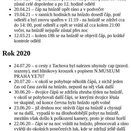
zůstal celé dopoledne a po 12. hodině odlétl
20.04.21 – čáp na hnízdě opět ráno a v podvečer
19.04.21 – v ranních hodinách na hnízdo dosedl čáp, poté
odletěl a byl znovu spatřen v 11:19 - na hnízdě se zdržel cca
do 14: 00, poté odletěl a opět se vrátil až cca kolem 21:00
večer, na hnízdě nejspíše zůstal přes noc
12.03.21 – kolem 18h se na hnízdě se objevil čáp, po krátké
kontrole odlétl
Rok 2020
24.07.20 – u cesty z Tachova byl nalezen uhynuly cap (pravd.
srazeny), mel hlinikovy krouzek s popisem N.MUSEUM
PRAHA YE707
20.07.20 – v okolí se pohybuje několik čápů, z nichž jeden
čas od času zavítá na hnízdo, nepustí na něj však další
30.06.20 – dvojice čápů se zdržela zhruba týden na hnízdě,
v okolí se pohybovali další čápi, se kterými dvojice létala
ve skupině, od konce června bylo hnízdo opět volné
23.06.20 – již druhou noc strávili čápi na hnízdě a chystají
se na další, vypadá to na dlouhodobější pobyt na hnízdě,
mezitím však došlo k poškození kamery, proto je obraz horší
22.06.20 – čápi se na noc vrátili na hnízdo, přenocovali a ráno
vylétli do okolních posečených luk, kde se zdržují ještě další