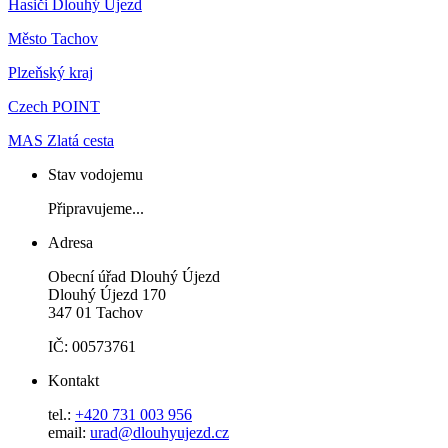
Hasiči Dlouhý Újezd
Město Tachov
Plzeňský kraj
Czech POINT
MAS Zlatá cesta
Stav vodojemu
Připravujeme...
Adresa
Obecní úřad Dlouhý Újezd
Dlouhý Újezd 170
347 01 Tachov
IČ: 00573761
Kontakt
tel.:
+420 731 003 956
email:
urad@dlouhyujezd.cz