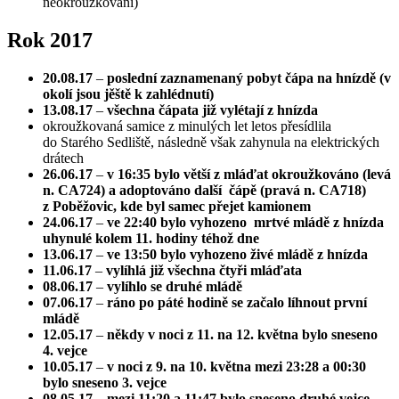
neokroužkovaní)
Rok 2017
20.08.17
–
poslední zaznamenaný pobyt čápa na hnízdě (v
okolí jsou jěště k zahlédnutí)
13.08.17
–
všechna čápata již vylétají z hnízda
okroužkovaná samice z minulých let letos přesídlila
do Starého Sedliště, následně však zahynula na elektrických
drátech
26.06.17
–
v 16:35 bylo větší z mláďat okroužkováno (levá
n. CA724) a adoptováno další čápě (pravá n. CA718)
z Poběžovic, kde byl samec přejet kamionem
24.06.17
–
ve 22:40 bylo vyhozeno mrtvé mládě z hnízda
uhynulé kolem 11. hodiny téhož dne
13.06.17
–
ve 13:50 bylo vyhozeno živé mládě z hnízda
11.06.17
–
vylíhlá již všechna čtyři mláďata
08.06.17
–
vylíhlo se druhé mládě
07.06.17
–
ráno po páté hodině se začalo líhnout první
mládě
12.05.17
–
někdy v noci z 11. na 12. května bylo sneseno
4. vejce
10.05.17
–
v noci z 9. na 10. května mezi 23:28 a 00:30
bylo sneseno 3. vejce
08.05.17
–
mezi 11:20 a 11:47 bylo sneseno druhé vejce