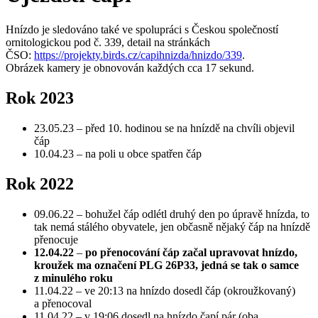
Hnízdo je sledováno také ve spolupráci s Českou společností
ornitologickou pod č. 339, detail na stránkách
ČSO:
https://projekty.birds.cz/capihnizda/hnizdo/339
.
Obrázek kamery je obnovován každých cca 17 sekund.
Rok 2023
23.05.23 – před 10. hodinou se na hnízdě na chvíli objevil
čáp
10.04.23 – na poli u obce spatřen čáp
Rok 2022
09.06.22 – bohužel čáp odlétl druhý den po úpravě hnízda, to
tak nemá stálého obyvatele, jen občasně nějaký čáp na hnízdě
přenocuje
12.04.22
–
po přenocování čáp začal upravovat hnízdo,
kroužek ma označení PLG 26P33, jedná se tak o samce
z minulého roku
11.04.22 – ve 20:13 na hnízdo dosedl čáp (okroužkovaný)
a přenocoval
11.04.22 – v 19:06 dosedl na hnízdo čapí pár (oba