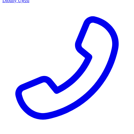
Dlouhý Újezd