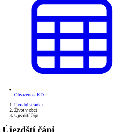
Obsazenost KD
Úvodní stránka
Život v obci
Újezdští čápi
Újezdští čápi