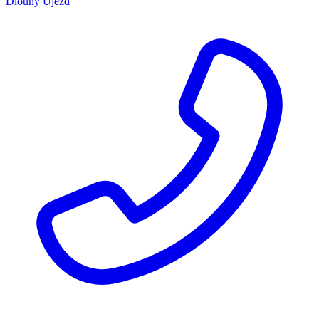
Dlouhý Újezd