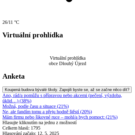
26/11 °C
Virtuální prohlídka
Virtuální prohlídka
obce Dlouhý Újezd
Anketa
Koupená budova bývalé školy. Zapojili byste se, až se začne něco dít?
Ano, rád/a pomůžu s přípravou nebo akcemi (pečení, výzdoba,
úklid…) (38%)
Možná, podle času a situace (21%)
Ne, ale fandím tomu a přeju hodně štěstí (20%)
Mám firmu nebo šikovné ruce – mohl/a bych pomoct: (21%)
Hlasujte kliknutím na jednu z možností
Celkem hlasů: 1795
Hlasování začalo: 12. 5. 2025