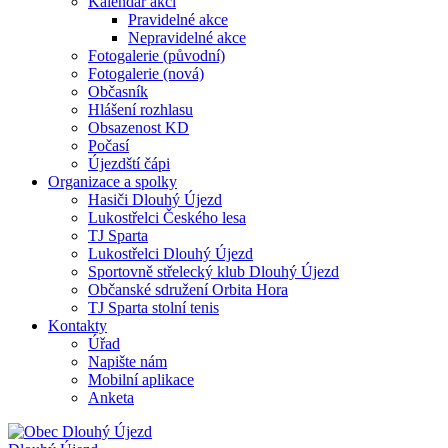
Kalendář akcí
Pravidelné akce
Nepravidelné akce
Fotogalerie (původní)
Fotogalerie (nová)
Občasník
Hlášení rozhlasu
Obsazenost KD
Počasí
Újezdští čápi
Organizace a spolky
Hasiči Dlouhý Újezd
Lukostřelci Českého lesa
TJ Sparta
Lukostřelci Dlouhý Újezd
Sportovně střelecký klub Dlouhý Újezd
Občanské sdružení Orbita Hora
TJ Sparta stolní tenis
Kontakty
Úřad
Napište nám
Mobilní aplikace
Anketa