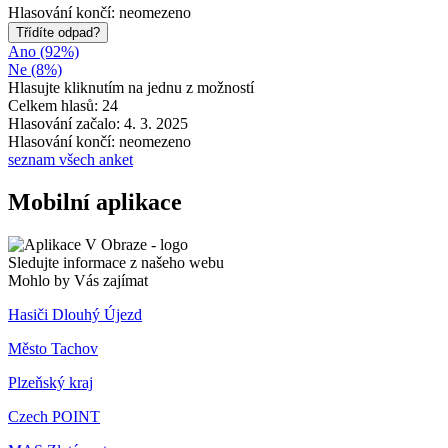
Hlasování končí: neomezeno
Třídíte odpad?
Ano (92%)
Ne (8%)
Hlasujte kliknutím na jednu z možností
Celkem hlasů: 24
Hlasování začalo: 4. 3. 2025
Hlasování končí: neomezeno
seznam všech anket
Mobilní aplikace
Sledujte informace z našeho webu
Mohlo by Vás zajímat
Hasiči Dlouhý Újezd
Město Tachov
Plzeňský kraj
Czech POINT