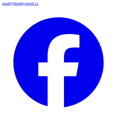
urad@dlouhyujezd.cz