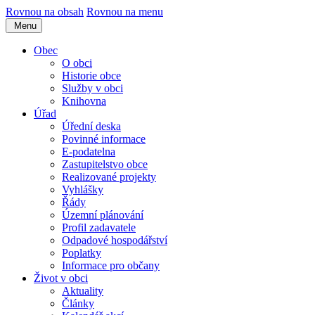
Rovnou na obsah
Rovnou na menu
Menu
Obec
O obci
Historie obce
Služby v obci
Knihovna
Úřad
Úřední deska
Povinné informace
E-podatelna
Zastupitelstvo obce
Realizované projekty
Vyhlášky
Řády
Územní plánování
Profil zadavatele
Odpadové hospodářství
Poplatky
Informace pro občany
Život v obci
Aktuality
Články