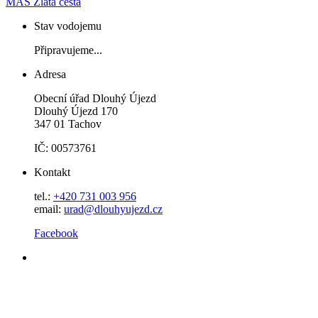
MAS Zlatá cesta
Stav vodojemu
Připravujeme...
Adresa
Obecní úřad Dlouhý Újezd
Dlouhý Újezd 170
347 01 Tachov
IČ: 00573761
Kontakt
tel.:
+420 731 003 956
email:
urad@dlouhyujezd.cz
Facebook