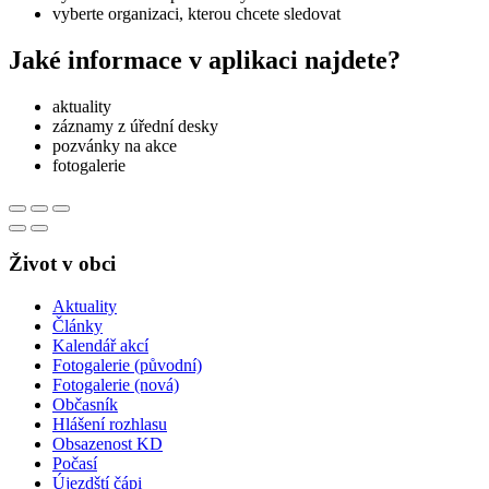
vyberte organizaci, kterou chcete sledovat
Jaké informace v aplikaci najdete?
aktuality
záznamy z úřední desky
pozvánky na akce
fotogalerie
Život v obci
Aktuality
Články
Kalendář akcí
Fotogalerie (původní)
Fotogalerie (nová)
Občasník
Hlášení rozhlasu
Obsazenost KD
Počasí
Újezdští čápi